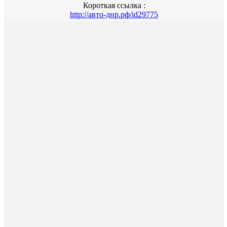
Короткая ссылка :
http://авто-днр.рф/id29775