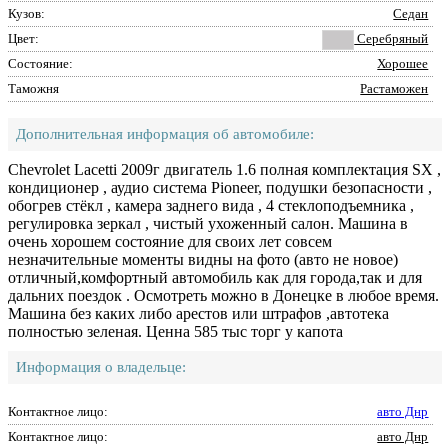
Кузов:
Седан
Цвет:
Серебряный
Состояние:
Хорошее
Таможня
Растаможен
Дополнительная информация об автомобиле:
Chevrolet Lacetti 2009г двигатель 1.6 полная комплектация SX ,
кондиционер , аудио система Pioneer, подушки безопасности ,
обогрев стёкл , камера заднего вида , 4 стеклоподъемника ,
регулировка зеркал , чистый ухоженный салон. Машина в
очень хорошем состояние для своих лет совсем
незначительные моменты видны на фото (авто не новое)
отличный,комфортный автомобиль как для города,так и для
дальних поездок . Осмотреть можно в Донецке в любое время.
Машина без каких либо арестов или штрафов ,автотека
полностью зеленая. Ценна 585 тыс торг у капота
Информация о владельце:
Контактное лицо:
авто Днр
Контактное лицо:
авто Днр