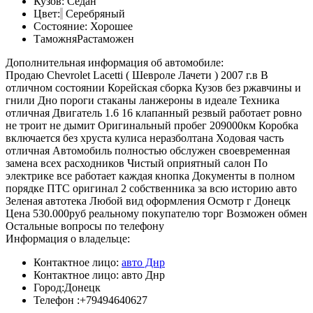
Кузов:
Седан
Цвет:
Серебряный
Состояние:
Хорошее
Таможня
Растаможен
Дополнительная информация об автомобиле:
Продаю Chevrolet Lacetti ( Шевроле Лачети ) 2007 г.в В
отличном состоянии Корейская сборка Кузов без ржавчины и
гнили Дно пороги стаканы ланжероны в идеале Техника
отличная Двигатель 1.6 16 клапанный резвый работает ровно
не троит не дымит Оригинальный пробег 209000км Коробка
включается без хруста кулиса неразболтана Ходовая часть
отличная Автомобиль полностью обслужен своевременная
замена всех расходников Чистый оприятный салон По
электрике все работает каждая кнопка Документы в полном
порядке ПТС оригинал 2 собственника за всю историю авто
Зеленая автотека Любой вид оформления Осмотр г Донецк
Цена 530.000руб реальному покупателю торг Возможен обмен
Остальные вопросы по телефону
Информация о владельце:
Контактное лицо:
авто Днр
Контактное лицо:
авто Днр
Город:
Донецк
Телефон :
+79494640627