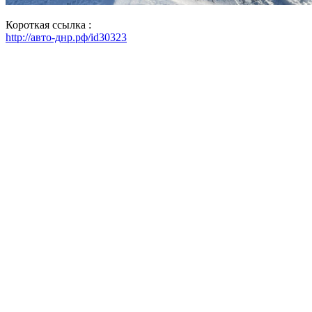
Короткая ссылка :
http://авто-днр.рф/id30323