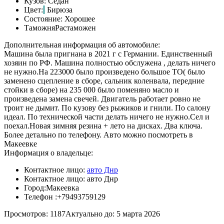
Кузов:
Седан
Цвет:
Бирюза
Состояние:
Хорошее
Таможня
Растаможен
Дополнительная информация об автомобиле:
Машина была пригнана в 2021 г с Германии. Единственный
хозяин по РФ. Машина полностью обслужена , делать ничего
не нужно.На 223000 было произведено большое ТО( было
заменено сцепление в сборе, сальник коленвала, передние
стойки в сборе) на 235 000 было поменяно масло и
произведена замена свечей. Двигатель работает ровно не
троит не дымит. По кузову без рыжиков и гнили. По салону
идеал. По технической части делать ничего не нужно.Сел и
поехал.Новая зимняя резина + лето на дисках. Два ключа.
Более детально по телефону. Авто можно посмотреть в
Макеевке
Информация о владельце:
Контактное лицо:
авто Днр
Контактное лицо:
авто Днр
Город:
Макеевка
Телефон :
+79493759129
Просмотров: 1187
Актуально до: 5 марта 2026