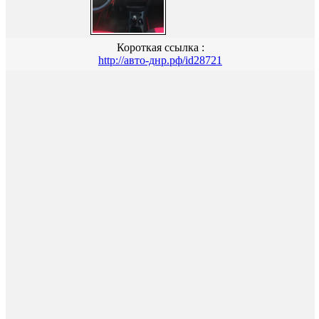
Короткая ссылка :
http://авто-днр.рф/id28721