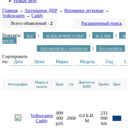
Новые авто
Главная
→
Авторынок ДНР
→
Иномарки легковые
→
Volkswagen
→
Caddy
Всего объявлений -
2
Расширенный поиск
Показать:
все
|
за последние сутки
|
за 3 дня
|
за
месяц
Автомобили с пробегом
|
Без пробега
Сортировать
по:
Дата
Цена
Марка
Модель
Год
Ц
Марка и
Двигатель
Фотографии
Цена
г/в
Пробег
Цвет
модель
КПП
899
233
Volkswagen
0.0
Б.И.
000
2008
000
Caddy
М
руб.
km