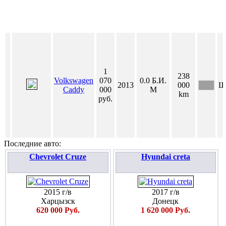
1
238
Volkswagen
070
0.0
Б.И.
2013
000
Ш
Caddy
000
М
km
руб.
Последние авто:
Chevrolet Cruze
Hyundai creta
2015 г/в
2017 г/в
Харцызск
Донецк
620 000 Руб.
1 620 000 Руб.