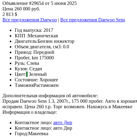
Объявление #29654 от 5 июня 2025
Цена 260 000 руб.
2 813 $
Все предложения Daewoo
|
Все предложения Daewoo Sens
Год выпуска:
2017
КПП :
Механическая
Двигатель:
Бензин инжектор
Объем двигателя, см3:
0.0
Привод:
Передний
Пробег, km
175000
Руль:
Слева
Кузов:
Седан
Цвет:
Зеленый
Состояние:
Хорошее
Таможня
Растаможен
Дополнительная информация об автомобиле:
Продам Daewoo Sens 1.3, 2007г., 175 000 пробег. Авто в хорош
исправен. Цена 260 т.р. Торг возможен. Нахожусь в Макеевке
Информация о владельце:
Контактное лицо:
авто Днр
Контактное лицо:
авто Днр
Город:
Макеевка