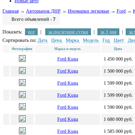
Новые авто
Главная
→
Авторынок ДНР
→
Иномарки легковые
→
Ford
→
Всего объявлений -
7
Показать:
все
|
за последние сутки
|
за 3 дня
|
за
Сортировать по:
Дата
Цена
Марка
Модель
Год
Цвет
Дви
Фотографии
Марка и модель
Цена
Ford Kuga
1 450 000 руб.
Ford Kuga
1 500 000 руб.
Ford Kuga
1 599 000 руб.
Ford Kuga
1 599 000 руб.
Ford Kuga
1 590 000 руб.
Ford Kuga
1 680 000 руб.
Ford Kuga
1 585 000 руб.