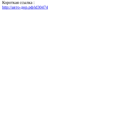
Короткая ссылка :
http://авто-днр.рф/id30474