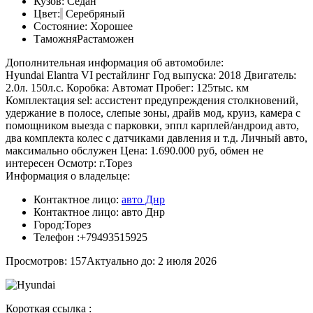
Кузов:
Седан
Цвет:
Серебряный
Состояние:
Хорошее
Таможня
Растаможен
Дополнительная информация об автомобиле:
Hyundai Elantra VI рестайлинг Год выпуска: 2018 Двигатель:
2.0л. 150л.с. Коробка: Автомат Пробег: 125тыс. км
Комплектация sel: ассистент предупреждения столкновений,
удержание в полосе, слепые зоны, драйв мод, круиз, камера с
помощником выезда с парковки, эппл карплей/андроид авто,
два комплекта колес с датчиками давления и т.д. Личный авто,
максимально обслужен Цена: 1.690.000 руб, обмен не
интересен Осмотр: г.Торез
Информация о владельце:
Контактное лицо:
авто Днр
Контактное лицо:
авто Днр
Город:
Торез
Телефон :
+79493515925
Просмотров: 157
Актуально до: 2 июля 2026
Короткая ссылка :