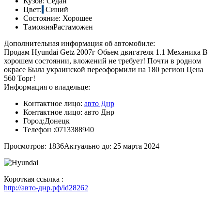
Кузов:
Седан
Цвет:
Синий
Состояние:
Хорошее
Таможня
Растаможен
Дополнительная информация об автомобиле:
Продам Hyundai Getz 2007г Обьем двигателя 1.1 Механика В
хорошем состоянии, вложений не требует! Почти в родном
окрасе Была украинской переоформили на 180 регион Цена
560 Торг!
Информация о владельце:
Контактное лицо:
авто Днр
Контактное лицо:
авто Днр
Город:
Донецк
Телефон :
0713388940
Просмотров: 1836
Актуально до: 25 марта 2024
Короткая ссылка :
http://авто-днр.рф/id28262