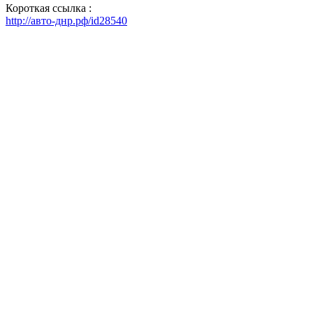
Короткая ссылка :
http://авто-днр.рф/id28540