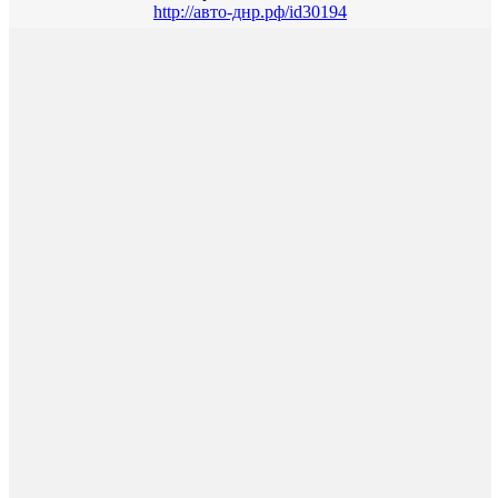
http://авто-днр.рф/id30194