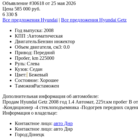
Объявление #30618 от 25 мая 2026
Цена 585 000 руб.
6 330 $
Все предложения Hyundai
|
Все предложения Hyundai Getz
Год выпуска:
2008
КПП :
Автоматическая
Двигатель:
Бензин инжектор
Объем двигателя, см3:
0.0
Привод:
Передний
Пробег, km
225000
Руль:
Слева
Кузов:
Седан
Цвет:
Бежевый
Состояние:
Хорошее
Таможня
Растаможен
Дополнительная информация об автомобиле:
Продам Hyundai Getz 2008 год 1.4 Автомат, 225т.км пробег В о
-Кондиционер -4 стеклоподъемника -Подогрев передних сидени
Информация о владельце:
Контактное лицо:
авто Днр
Контактное лицо:
авто Днр
Город:
Донецк