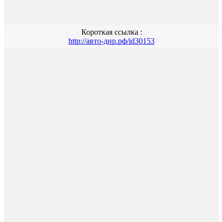
Короткая ссылка :
http://авто-днр.рф/id30153