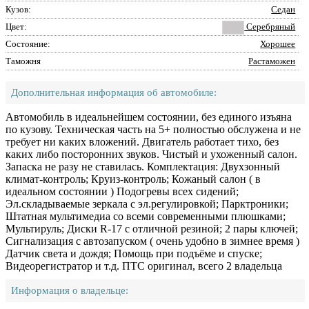
Кузов:
Седан
Цвет:
Серебряный
Состояние:
Хорошее
Таможня
Растаможен
Дополнительная информация об автомобиле:
Автомобиль в идеальнейшем состоянии, без единого изъяна
по кузову. Техническая часть на 5+ полностью обслужена и не
требует ни каких вложений. Двигатель работает тихо, без
каких либо посторонних звуков. Чистый и ухоженный салон.
Запаска не разу не ставилась. Комплектация: Двухзонный
климат-контроль; Круиз-контроль; Кожаный салон ( в
идеальном состоянии ) Подогревы всех сидений;
Эл.складываемые зеркала с эл.регулировкой; Парктроники;
Штатная мультимедиа со всеми современными плюшками;
Мультируль; Диски R-17 с отличной резиной; 2 пары ключей;
Сигнализация с автозапуском ( очень удобно в зимнее время )
Датчик света и дождя; Помощь при подъёме и спуске;
Видеорегистратор и т.д. ПТС оригинал, всего 2 владельца
Информация о владельце: