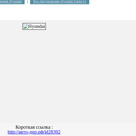
жения Hyundai
|
Все предложения Hyundai Santa Fe
Короткая ссылка :
http://авто-днр.рф/id28392