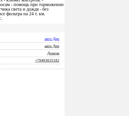
олосам - помощь при торможении
чика света и дождя - без
се фильтра на 24 т. км.
с.
авто Днр
авто Днр
Донецк
+79493035182
ПОДАТЬ ЗАЯВКУ