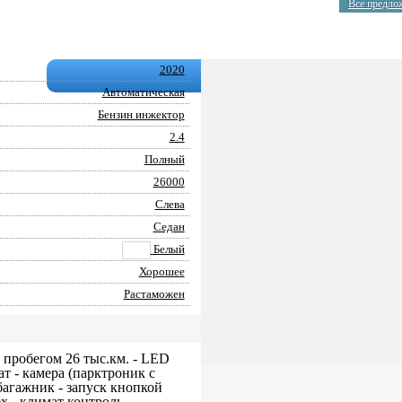
Все предло
2020
Автоматическая
Бензин инжектор
2.4
Полный
26000
Слева
Седан
Белый
Хорошее
Растаможен
м пробегом 26 тыс.км. - LED
т - камера (парктроник с
 багажник - запуск кнопкой
х - климат контроль, -