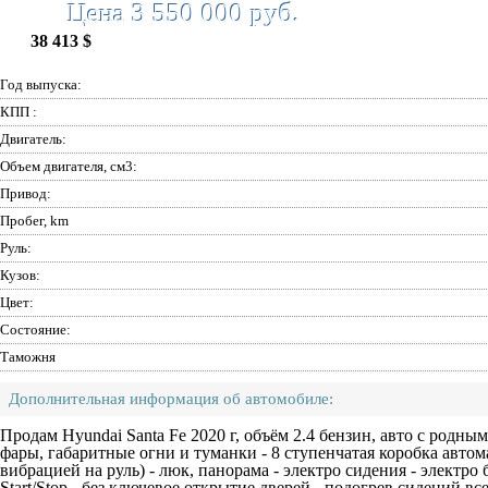
Цена 3 550 000 руб.
38 413 $
Год выпуска:
КПП :
Двигатель:
Объем двигателя, см3:
Привод:
Пробег, km
Руль:
Кузов:
Цвет:
Состояние:
Таможня
Дополнительная информация об автомобиле:
Продам Hyundai Santa Fe 2020 г, объём 2.4 бензин, авто с родны
фары, габаритные огни и туманки - 8 ступенчатая коробка автома
вибрацией на руль) - люк, панорама - электро сидения - электро
Start/Stop - без ключевое открытие дверей - подогрев сидений все