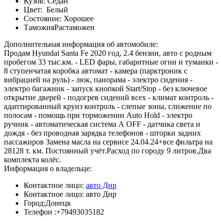
Кузов:
Седан
Цвет:
Белый
Состояние:
Хорошее
Таможня
Растаможен
Дополнительная информация об автомобиле:
Продам Hyundai Santa Fe 2020 год, 2.4 бензин, авто с родным
пробегом 33 тыс.км. - LED фары, габаритные огни и туманки -
8 ступенчатая коробка автомат - камера (парктроник с
вибрацией на руль) - люк, панорама - электро сидения -
электро багажник - запуск кнопкой Start/Stop - без ключевое
открытие дверей - подогрев сидений всех - климат контроль -
адаптированный круиз контроль - слепые зоны, слижение по
полосам - помощь при торможении Auto Hold - электро
ручник - автоматическая система А OFF - датчика света и
дождя - без проводная зарядка телефонов - шторки задних
пассажиров Замена масла на сервисе 24.04.24+все фильтра на
28128 т. км. Постоянный учёт.Расход по городу 9 литров.Два
комплекта колёс.
Информация о владельце:
Контактное лицо:
авто Днр
Контактное лицо:
авто Днр
Город:
Донецк
Телефон :
+79493035182