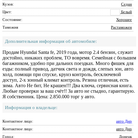
Кузов:
Седан
Цвет:
Белый
Состояние:
Хорошее
Таможня
Растаможен
Дополнительная информация об автомобиле:
Продам Hyundai Santa fe, 2019 года, мотор 2.4 бензин, служит
достойно, никаких проблем, ТО вовремя. Семейная с большим
багажником, удобно при дальних поездках. Много фишек для
езды: полный привод, датчик света и дождя, слепых зон, авто
холд, помощи при спуске, круиз контроль, бесключевой
доступ, 2-х зонный климат контроль. Резина отличная, есть
зима. Авто Не бит, Не крашен!!! Два ключа, сервисная книга.
Любые проверки за ваш счёт!! За авто не стыдно, гарантирую.
Я собственник. Цена: 2.850.000 торг у авто.
Информация о владельце:
Контактное лицо:
авто Днр
Контактное лицо:
авто Днр
Город:
Донецк