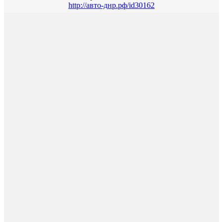
http://авто-днр.рф/id30162