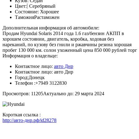
Кузов:
Седан
Цвет:
Серебряный
Состояние:
Хорошее
Таможня
Растаможен
Дополнительная информация об автомобиле:
Продам Hyundai Solaris 2014 года 1.6 газ/бензин АКПП в
хорошем состоянии, двигатель, коробка, ходовая без
нареканий, по кузову без гнили и ржавчины резина хорошая
пробег 130 000 км. солон ухоженный цена 850 000 рублей торг
Информация о владельце:
Контактное лицо:
авто Днр
Контактное лицо:
авто Днр
Город:
Донецк
Телефон :
+7949 3122830
Просмотров: 11205
Актуально до: 29 марта 2024
Короткая ссылка :
http://авто-днр.рф/id28278