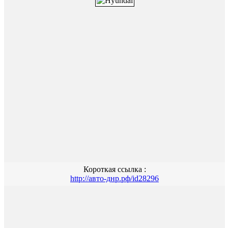
Короткая ссылка :
http://авто-днр.рф/id28296