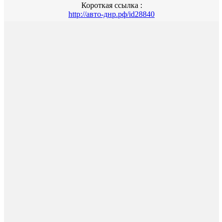
Короткая ссылка :
http://авто-днр.рф/id28840