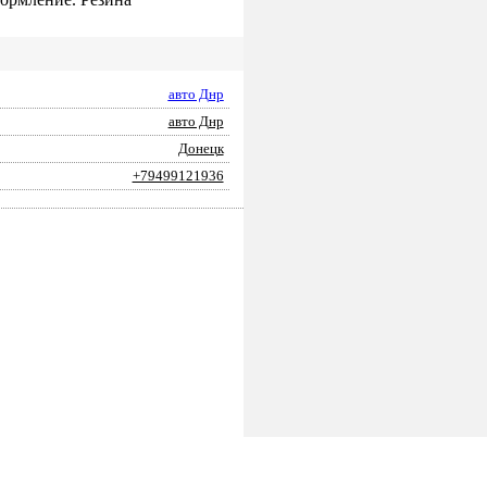
авто Днр
авто Днр
Донецк
+79499121936
ПОДАТЬ ЗАЯВКУ