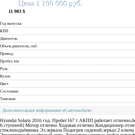
Цена 1 100 000 руб.
11 903 $
Год выпуска:
КПП :
Двигатель:
Объем двигателя, см3:
Привод:
Пробег, km
Руль:
Кузов:
Цвет:
Состояние:
Таможня
Дополнительная информация об автомобиле:
Hyundai Solaris 2016 год. Пробег167 т АКПП работает отлично,
6 ступеней) Мотор отлично Ходовая отлично Кондиционер отли
стеклоподъёмника Эл.зеркала Подогрев сидений,зеркал 2 ключа
Экономичный,надёжный авто. Документы чистые,любое переоф