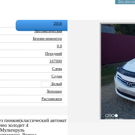
Все предл
2016
Автоматическая
Бензин инжектор
0.0
Передний
167000
Слева
Седан
Белый
Хорошее
Растаможен
без пинков(классический автомат
чно холодит 4
 Мультируль
ормление. Резина