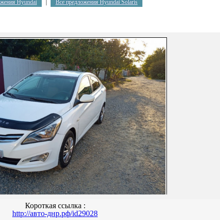
ожения Hyundai
|
Все предложения Hyundai Solaris
Короткая ссылка :
http://авто-днр.рф/id29028