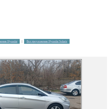
жения Hyundai
|
Все предложения Hyundai Solaris