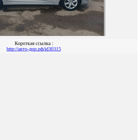
Короткая ссылка :
http://авто-днр.рф/id30315