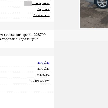
Серебряный
Хорошее
Растаможен
шем состояние пробег 228700
 ходовая в идеале цена
авто Днр
авто Днр
Макеевка
+79495039504