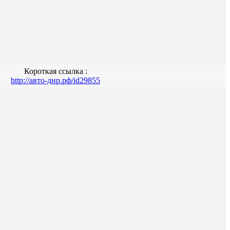
Короткая ссылка :
http://авто-днр.рф/id29855