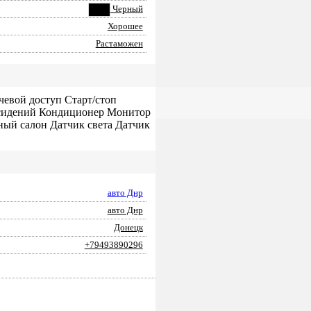
Черный
Хорошее
Растаможен
чевой доступ Старт/стоп
 сидений Кондиционер Монитор
аный салон Датчик света Датчик
авто Днр
авто Днр
Донецк
+79493890296