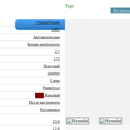
Торг
Все предло
+79494763046
2005
Автоматическая
Бензин карбюратор
2.7
175
Передний
260000
Слева
Универсал
Красный
После кап.ремонта
Растаможен
15.0
12.0