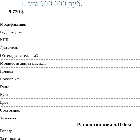
Цена 900 000 руб.
9 739 $
Модификация:
Год выпуска:
КПП :
Двигатель:
Объем двигателя, см3:
Мощность двигателя, л.с.:
Привод:
Пробег, km
Руль:
Кузов:
Цвет:
Состояние:
Таможня
Расход топлива л/100км:
Город:
За городом: