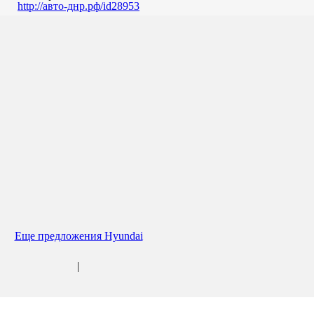
http://авто-днр.рф/id28953
Еще предложения Hyundai
|