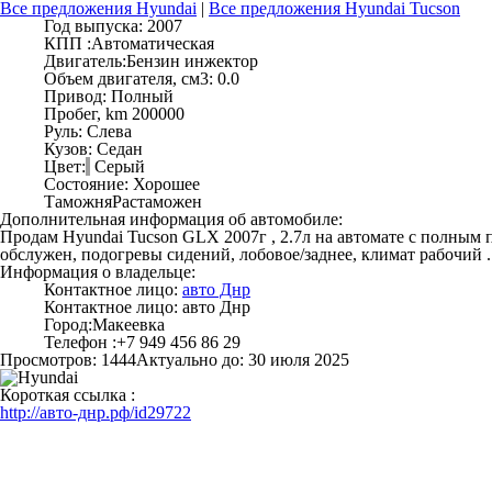
Все предложения Hyundai
|
Все предложения Hyundai Tucson
Год выпуска:
2007
КПП :
Автоматическая
Двигатель:
Бензин инжектор
Объем двигателя, см3:
0.0
Привод:
Полный
Пробег, km
200000
Руль:
Слева
Кузов:
Седан
Цвет:
Серый
Состояние:
Хорошее
Таможня
Растаможен
Дополнительная информация об автомобиле:
Продам Hyundai Tucson GLX 2007г , 2.7л на автомате с полным 
обслужен, подогревы сидений, лобовое/заднее, климат рабочий .
Информация о владельце:
Контактное лицо:
авто Днр
Контактное лицо:
авто Днр
Город:
Макеевка
Телефон :
+7 949 456 86 29
Просмотров: 1444
Актуально до: 30 июля 2025
Короткая ссылка :
http://авто-днр.рф/id29722