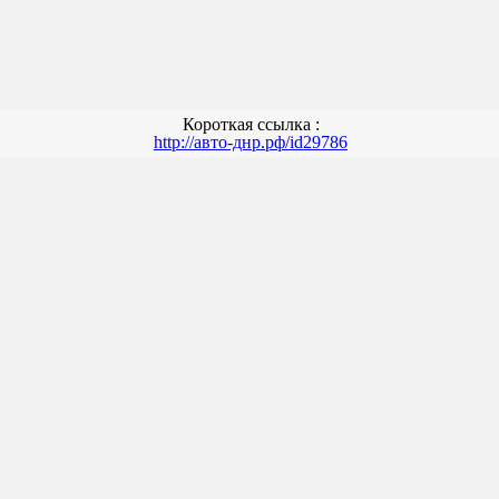
Короткая ссылка :
http://авто-днр.рф/id29786