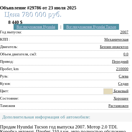
Объявление #29786 от 23 июля 2025
Цена 780 000 руб.
8 440 $
Все предложения Hyundai
|
Все предложения Hyundai Tucson
Год выпуска:
2007
КПП :
Механическая
Двигатель:
Бензин инжектор
Объем двигателя, см3:
0.0
Привод:
Передний
Пробег, km
210000
Руль:
Слева
Кузов:
Седан
Цвет:
Бежевый
Состояние:
Хорошее
Таможня
Растаможен
Дополнительная информация об автомобиле:
Продам Hyundai Tucson год выпуска 2007. Мотор 2.0 TDI.
Коробка автомат. Пробег 210 т.км. авто полностью обслужено .