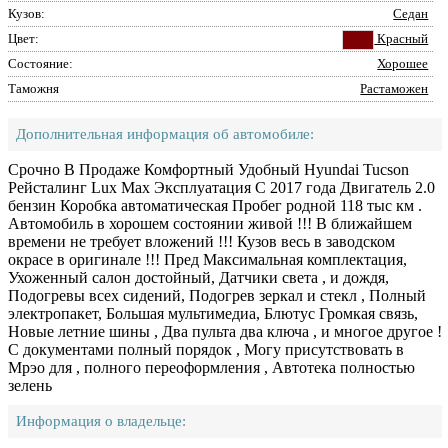
Кузов:
Седан
Цвет:
Красный
Состояние:
Хорошее
Таможня
Растаможен
Дополнительная информация об автомобиле:
Срочно В Продаже Комфортный Удобный Hyundai Tucson
Рейсталинг Lux Max Эксплуатация С 2017 года Двигатель 2.0
бензин Коробка автоматическая Пробег родной 118 тыс км .
Автомобиль в хорошем состоянии живой !!! В ближайшем
времени не требует вложений !!! Кузов весь в заводском
окрасе в оригинале !!! Пред Максимальная комплектация,
Ухоженный салон достойный, Датчики света , и дождя,
Подогревы всех сидений, Подогрев зеркал и стекл , Полный
электропакет, Большая мультимедиа, Блютус Громкая связь,
Новые летние шины , Два пульта два ключа , и многое другое !
С документами полный порядок , Могу присутствовать в
Мрэо для , полного переоформления , Автотека полностью
зелень
Информация о владельце: