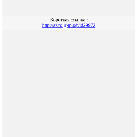
Короткая ссылка :
http://авто-днр.рф/id29972