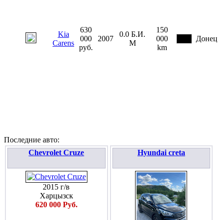
630
150
Kia
0.0
Б.И.
000
2007
000
Донец
Carens
М
руб.
km
Последние авто:
Chevrolet Cruze
Hyundai creta
2015 г/в
Харцызск
620 000 Руб.