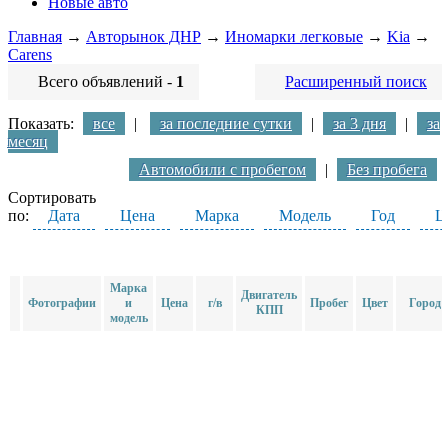
Новые авто
Главная
→
Авторынок ДНР
→
Иномарки легковые
→
Kia
→
Carens
Всего объявлений -
1
Расширенный поиск
Показать:
все
|
за последние сутки
|
за 3 дня
|
за
месяц
Автомобили с пробегом
|
Без пробега
Сортировать
по:
Дата
Цена
Марка
Модель
Год
Ц
Марка
Двигатель
Фотографии
и
Цена
г/в
Пробег
Цвет
Город
КПП
модель