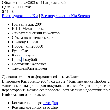
Объявление #30503 от 11 апреля 2026
Цена 565 000 руб.
6 114 $
Все предложения Kia
|
Все предложения Kia Sorento
Год выпуска:
2004
КПП :
Механическая
Двигатель:
Бензин инжектор
Объем двигателя, см3:
0.0
Привод:
Передний
Пробег, km
288000
Руль:
Слева
Кузов:
Седан
Цвет:
Голубой
Состояние:
Хорошее
Таможня
Растаможен
Дополнительная информация об автомобиле:
В продаже Kia Sorento 2004 год Двс 2.4 Кпп механика Пробег 
машина местная донецкая покупалась в аисе, без дтп , пороги ,
переоформить можно без проблем , есть мелкие недостатки по л
Информация о владельце:
Контактное лицо:
авто Днр
Контактное лицо:
авто Днр