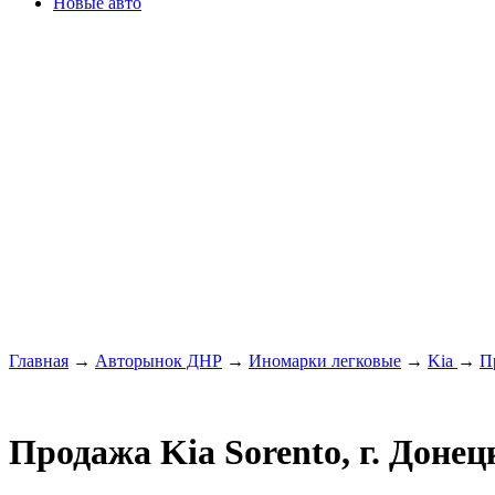
Новые авто
Главная
→
Авторынок ДНР
→
Иномарки легковые
→
Kia
→
П
Продажа Kia Sorento, г. Донец