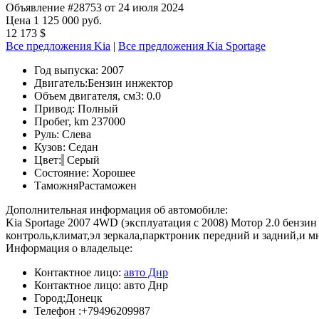
Объявление #28753 от 24 июля 2024
Цена 1 125 000 руб.
12 173 $
Все предложения Kia
|
Все предложения Kia Sportage
Год выпуска:
2007
Двигатель:
Бензин инжектор
Объем двигателя, см3:
0.0
Привод:
Полный
Пробег, km
237000
Руль:
Слева
Кузов:
Седан
Цвет:
Серый
Состояние:
Хорошее
Таможня
Растаможен
Дополнительная информация об автомобиле:
Kia Sportage 2007 4WD (эксплуатация с 2008) Мотор 2.0 бенз
контроль,климат,эл зеркала,парктроник передний и задний,и мн
Информация о владельце:
Контактное лицо:
авто Днр
Контактное лицо:
авто Днр
Город:
Донецк
Телефон :
+79496209987