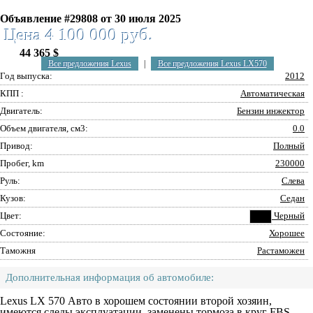
Объявление #29808 от 30 июля 2025
Цена 4 100 000 руб.
44 365 $
Все предложения Lexus
|
Все предложения Lexus LX570
Год выпуска:
2012
КПП :
Автоматическая
Двигатель:
Бензин инжектор
Объем двигателя, см3:
0.0
Привод:
Полный
Пробег, km
230000
Руль:
Слева
Кузов:
Седан
Цвет:
Черный
Состояние:
Хорошее
Таможня
Растаможен
Дополнительная информация об автомобиле:
Lexus LX 570 Авто в хорошем состоянии второй хозяин,
имеются следы эксплуатации, заменены тормоза в круг FBS,