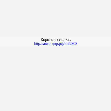
Короткая ссылка :
http://авто-днр.рф/id29808