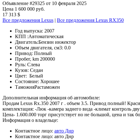
Объявление #29325 от 10 февраля 2025
Цена 1 600 000 руб.
17 313 $
Все предложения Lexus
|
Все предложения Lexus RX350
Год выпуска:
2007
КПП :
Автоматическая
Двигатель:
Бензин инжектор
Объем двигателя, см3:
0.0
Привод:
Полный
Пробег, km
200000
Руль:
Слева
Кузов:
Седан
Цвет:
Белый
Состояние:
Хорошее
Таможня
Растаможен
Дополнительная информация об автомобиле:
Продам Lexus Rx.350 2007 г . объем 3.5. Привод полный! Крас
комплектация: -Люк -камера заднего вида -климат контроль дв
Цена- 1.600.000 торг присутствует но не большой, цена и так б
Информация о владельце:
Контактное лицо:
авто Днр
Контактное лицо:
авто Днр