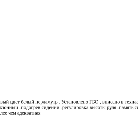
ивый цвет белый перламутр . Установлено ГБО , вписано в техпа
ухзонный -подогрев сидений -регулировка высоты руля -память 
олее чем адекватная