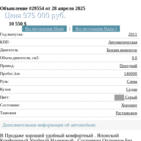
Объявление #29554 от 28 апреля 2025
Цена 975 000 руб.
10 550 $
Все предложения Mazda
|
Все предложения Mazda 3
Год выпуска:
2011
КПП :
Автоматическая
Двигатель:
Бензин инжектор
Объем двигателя, см3:
0.0
Привод:
Передний
Пробег, km
146000
Руль:
Слева
Кузов:
Седан
Цвет:
Серый
Состояние:
Хорошее
Таможня
Растаможен
Дополнительная информация об автомобиле:
В Продаже хороший удобный комфортный . Японский
Комфортный Удобный Надежный . Состоянии Отличное Без