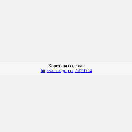
Короткая ссылка :
http://авто-днр.рф/id29554