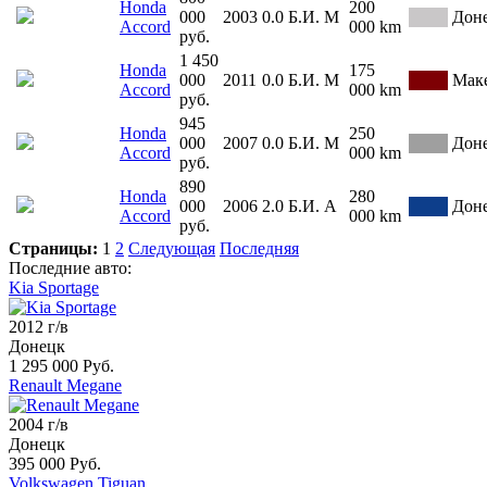
Honda
200
000
2003
0.0
Б.И.
М
Дон
Accord
000 km
руб.
1 450
Honda
175
000
2011
0.0
Б.И.
М
Мак
Accord
000 km
руб.
945
Honda
250
000
2007
0.0
Б.И.
М
Дон
Accord
000 km
руб.
890
Honda
280
000
2006
2.0
Б.И.
А
Дон
Accord
000 km
руб.
Страницы:
1
2
Следующая
Последняя
Последние авто:
Kia Sportage
2012 г/в
Донецк
1 295 000 Руб.
Renault Megane
2004 г/в
Донецк
395 000 Руб.
Volkswagen Tiguan