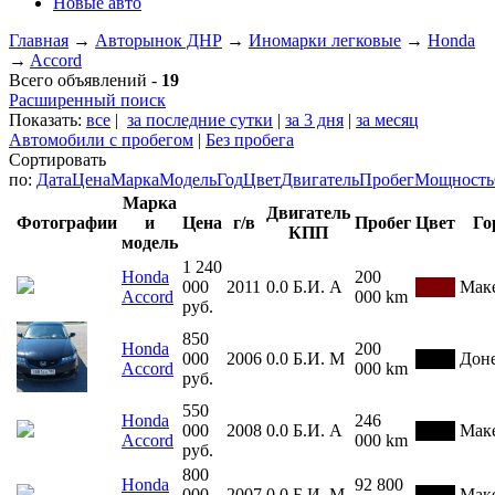
Новые авто
Главная
→
Авторынок ДНР
→
Иномарки легковые
→
Honda
→
Accord
Всего объявлений -
19
Расширенный поиск
Показать:
все
|
за последние сутки
|
за 3 дня
|
за месяц
Автомобили с пробегом
|
Без пробега
Сортировать
по:
Дата
Цена
Марка
Модель
Год
Цвет
Двигатель
Пробег
Мощность
Марка
Двигатель
Фотографии
и
Цена
г/в
Пробег
Цвет
Го
КПП
модель
1 240
Honda
200
000
2011
0.0
Б.И.
А
Мак
Accord
000 km
руб.
850
Honda
200
000
2006
0.0
Б.И.
М
Дон
Accord
000 km
руб.
550
Honda
246
000
2008
0.0
Б.И.
А
Мак
Accord
000 km
руб.
800
Honda
92 800
000
2007
0.0
Б.И.
М
Мак