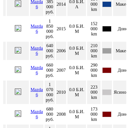
Mazda
385
0.0
Б.И.
2014
000
Макее
6
000
А
km
руб.
1
152
Mazda
850
0.0
Б.И.
2015
000
Доне
6
000
М
km
руб.
640
210
Mazda
0.0
Б.И.
000
2006
000
Макее
6
М
руб.
km
660
290
Mazda
0.0
Б.И.
000
2007
000
Доне
6
М
руб.
km
1
223
Mazda
070
0.0
Б.И.
2010
000
Ясинов
6
000
М
km
руб.
680
173
Mazda
0.0
Б.И.
000
2008
000
Доне
6
М
руб.
km