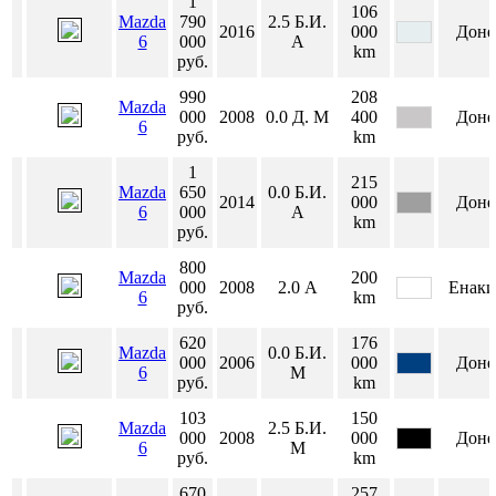
1
106
Mazda
790
2.5
Б.И.
2016
000
Доне
6
000
А
km
руб.
990
208
Mazda
000
2008
0.0
Д.
М
400
Доне
6
руб.
km
1
215
Mazda
650
0.0
Б.И.
2014
000
Доне
6
000
А
km
руб.
800
Mazda
200
000
2008
2.0
А
Енаки
6
km
руб.
620
176
Mazda
0.0
Б.И.
000
2006
000
Доне
6
М
руб.
km
103
150
Mazda
2.5
Б.И.
000
2008
000
Доне
6
М
руб.
km
670
257