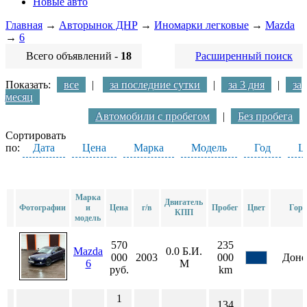
Новые авто
Главная
→
Авторынок ДНР
→
Иномарки легковые
→
Mazda
→
6
Всего объявлений -
18
Расширенный поиск
Показать:
все
|
за последние сутки
|
за 3 дня
|
за
месяц
Автомобили с пробегом
|
Без пробега
Сортировать
по:
Дата
Цена
Марка
Модель
Год
Ц
Марка
Двигатель
Фотографии
и
Цена
г/в
Пробег
Цвет
Горо
КПП
модель
570
235
Mazda
0.0
Б.И.
000
2003
000
Доне
6
М
руб.
km
1
134