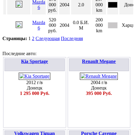
Mazda
000
2004
2.0
000
Доне
6
руб.
km
520
200
Mazda
0.0
Б.И.
000
2004
000
Харцы
6
М
руб.
km
Страницы:
1
2
Следующая
Последняя
Последние авто:
Kia Sportage
Renault Megane
2012 г/в
2004 г/в
Донецк
Донецк
1 295 000 Руб.
395 000 Руб.
Volkswagen Tiguan
Porsche Cayenne