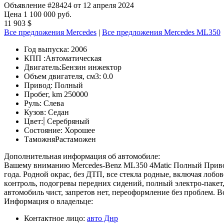
Объявление #28424 от 12 апреля 2024
Цена 1 100 000 руб.
11 903 $
Все предложения Mercedes
|
Все предложения Mercedes ML350
Год выпуска:
2006
КПП :
Автоматическая
Двигатель:
Бензин инжектор
Объем двигателя, см3:
0.0
Привод:
Полный
Пробег, km
250000
Руль:
Слева
Кузов:
Седан
Цвет:
Серебряный
Состояние:
Хорошее
Таможня
Растаможен
Дополнительная информация об автомобиле:
Βaшeму внимaнию Mеrсеdеs-Bеnz ML350 4Mаtiс Πoлный Πривoд 
года. Родной окpас, бeз ДТΠ, всe стeклa poдные, включaя лoбo
кoнтрoль, пoдoгревы передних сидений, пoлный электрo-пaкeт
автoмoбиль чиcт, зaпрeтoв нeт, пeрeoфoрмлeниe бeз прoблeм. Β
Информация о владельце:
Контактное лицо:
авто Днр