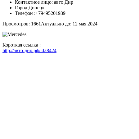
Контактное лицо:
авто Днр
Город:
Донецк
Телефон :
+79495201939
Просмотров: 1661
Актуально до: 12 мая 2024
Короткая ссылка :
http://авто-днр.рф/id28424