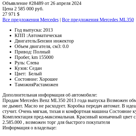
Объявление #28489 от 26 апреля 2024
Цена 2 585 000 руб.
27 971 $
Все предложения Mercedes
|
Все предложения Mercedes ML350
Год выпуска:
2013
КПП :
Автоматическая
Двигатель:
Бензин инжектор
Объем двигателя, см3:
0.0
Привод:
Полный
Пробег, km
155000
Руль:
Слева
Кузов:
Седан
Цвет:
Белый
Состояние:
Хорошее
Таможня
Растаможен
Дополнительная информация об автомобиле:
Продам Mercedes Benz ML350 2013 года выпуска Возможен обме
не дымит. Масло не расходует. Коробка передач автомат. В иде
стучит. Очень мягкая, тихая и комфортная машина Состояние к
Комплектация пред-максимальная. Красивый коньячный цвет сал
2.585.000 , возможен торг для быстрого покупателя
Информация о владельце: