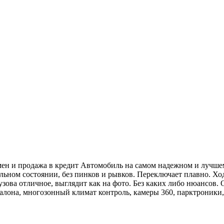
н и продажа в кредит Автомобиль на самом надежном и лучшем м
альном состоянии, без пинков и рывков. Переключает плавно. Хо
узова отличное, выглядит как на фото. Без каких либо нюансов.
она, многозонный климат контроль, камеры 360, парктроники, д