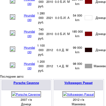
000
2010
0.0
Б.И.
М
Донецк
i30
km
руб.
1 280
Hyundai
54 000
000
2021
0.0
Б.И.
А
Донецк
i30
km
руб.
740
Hyundai
185 000
000
2010
0.0
Б.И.
М
Донецк
i30
km
руб.
1 100
Hyundai
99 000
000
2012
0.0
Д.
М
Донецк
i30
km
руб.
1 200
Hyundai
98 000
000
2012
1.4
Д.
М
Макеевк
i30
km
руб.
Последние авто:
Porsche Cayenne
Volkswagen Passat
2007 г/в
2012 г/в
Донецк
Макеевка