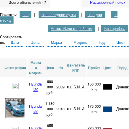
Всего объявлений -
7
Расширенный поиск
Показать:
все
|
за последние сутки
|
за 3 дня
|
за
месяц
Автомобили с пробегом
|
Без пробега
Сортировать
по:
Дата
Цена
Марка
Модель
Год
Цвет
Марка
Двигатель
Фотографии
и
Цена
г/в
Пробег
Цвет
Город
КПП
модель
690
Hyundai
150 000
000
2009
0.0
Б.И.
А
Донецк
i30
km
руб.
1 180
Hyundai
175 000
000
2013
0.0
Б.И.
А
Донецк
i30
km
руб.
655
Hyundai
220 000