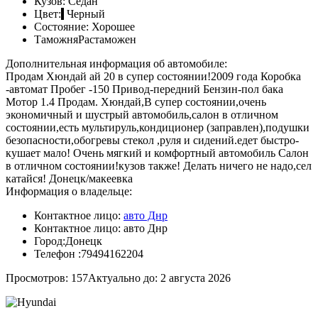
Кузов:
Седан
Цвет:
Черный
Состояние:
Хорошее
Таможня
Растаможен
Дополнительная информация об автомобиле:
Продам Хюндай ай 20 в супер состоянии!2009 года Коробка
-автомат Пробег -150 Привод-передний Бензин-пол бака
Мотор 1.4 Продам. Хюндай,В супер состоянии,очень
экономичный и шустрый автомобиль,салон в отличном
состоянии,есть мультируль,кондиционер (заправлен),подушки
безопасности,обогревы стекол ,руля и сидений.едет быстро-
кушает мало! Очень мягкий и комфортный автомобиль Салон
в отличном состоянии!кузов также! Делать ничего не надо,сел
катайся! Донецк/макеевка
Информация о владельце:
Контактное лицо:
авто Днр
Контактное лицо:
авто Днр
Город:
Донецк
Телефон :
79494162204
Просмотров: 157
Актуально до: 2 августа 2026