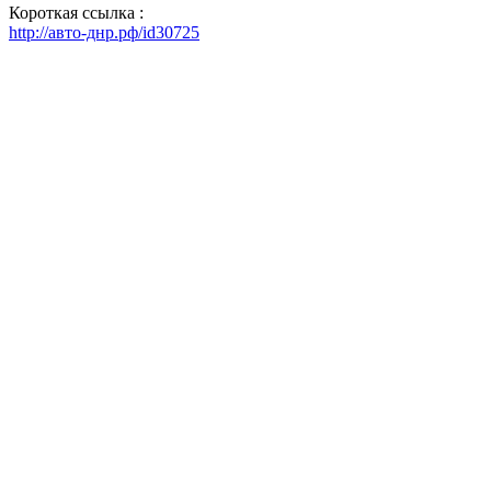
Короткая ссылка :
http://авто-днр.рф/id30725