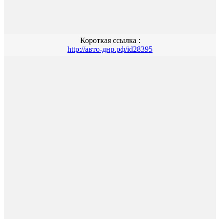
Короткая ссылка :
http://авто-днр.рф/id28395