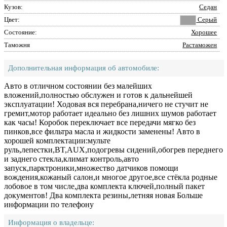
Кузов:
Седан
Цвет:
Серый
Состояние:
Хорошее
Таможня
Растаможен
Дополнительная информация об автомобиле:
Авто в отличном состоянии без малейших
вложений,полностью обслужен и готов к дальнейшей
эксплуатации! Ходовая вся перебрана,ничего не стучит не
гремит,мотор работает идеально без лишних шумов работает
как часы! Коробок переключает все передачи мягко без
пинков,все фильтра масла и жидкости заменены! Авто в
хорошей комплектации:мульте
руль,лепестки,BT,AUX,подогревы сидений,обогрев переднего
и заднего стекла,климат контроль,авто
запуск,парктроники,множество датчиков помощи
вождения,кожаный салон,и многое другое,все стёкла родные
лобовое в том числе,два комплекта ключей,полный пакет
документов! Два комплекта резины,летняя новая Больше
информации по телефону
Информация о владельце: