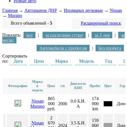
Новые авто
Главная
→
Авторынок ДНР
→
Иномарки легковые
→
Nissan
→
Murano
Всего объявлений -
5
Расширенный поиск
Показать:
все
|
за последние сутки
|
за 3 дня
|
за
месяц
Автомобили с пробегом
|
Без пробега
Сортировать
по:
Дата
Цена
Марка
Модель
Год
Ц
Марка
Двигатель
Фотографии
и
Цена
г/в
Пробег
Цвет
Горо
КПП
модель
865
174
Nissan
0.0
Б.И.
000
2006
000
Доне
Murano
А
руб.
km
2
159
Nissan
670
3.5
Б.И.
2024
000
Доне