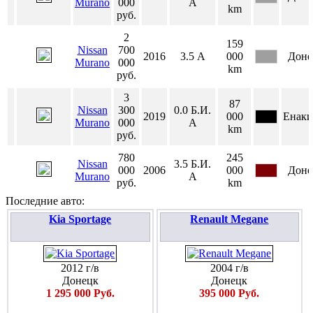
Murano
000
А
km
руб.
2
159
Nissan
700
2016
3.5
А
000
Доне
Murano
000
km
руб.
3
87
Nissan
300
0.0
Б.И.
2019
000
Енаки
Murano
000
А
km
руб.
780
245
Nissan
3.5
Б.И.
000
2006
000
Доне
Murano
А
руб.
km
Последние авто:
Kia Sportage
Renault Megane
2012 г/в
2004 г/в
Донецк
Донецк
1 295 000 Руб.
395 000 Руб.