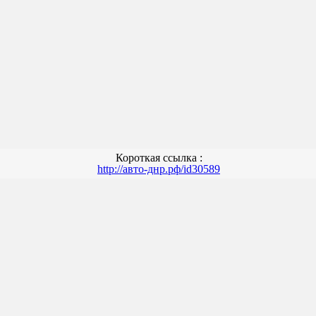
Короткая ссылка :
http://авто-днр.рф/id30589