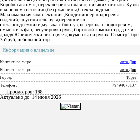
Коробка автомат, переключается плавно, никаких пинков. Кузов
в хорошем состоянии,без ржавчины,Стекла родные.
Максимальная комплектация ,Кондиционер подогревы
сидений,эл.усилитель руля,передние эл
стеклоподъёмники,музыка с блютуз,эл зеркала с подогревом,
омыватель фар, регулировка руля, бортовой компьютер, датчик
дождя Юридически чисто,все документы на руках. Осмотр Торе
355руб, небольшой тор
Информация о владельце:
Контактное лицо:
авто Днр
Контактное лицо:
авто Днр
Город:
Торез
Телефон :
+79494673137
Просмотров: 168
Актуально до: 14 июня 2026