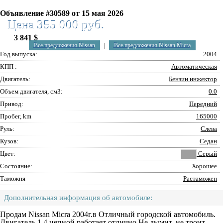
Объявление #30589 от 15 мая 2026
Цена 355 000 руб.
3 841 $
Все предложения Nissan
|
Все предложения Nissan Micra
Год выпуска:
2004
КПП :
Автоматическая
Двигатель:
Бензин инжектор
Объем двигателя, см3:
0.0
Привод:
Передний
Пробег, km
165000
Руль:
Слева
Кузов:
Седан
Цвет:
Серый
Состояние:
Хорошее
Таможня
Растаможен
Дополнительная информация об автомобиле:
Продам Nissan Micra 2004г.в Отличный городской автомобиль.
Двигатель 1.4 цепной работает отлично.Не дымит, не троит.