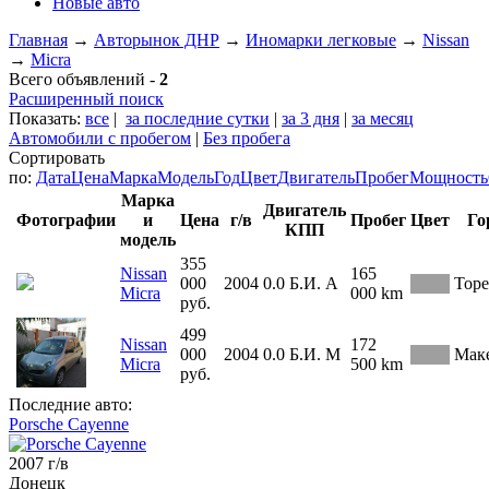
Новые авто
Главная
→
Авторынок ДНР
→
Иномарки легковые
→
Nissan
→
Micra
Всего объявлений -
2
Расширенный поиск
Показать:
все
|
за последние сутки
|
за 3 дня
|
за месяц
Автомобили с пробегом
|
Без пробега
Сортировать
по:
Дата
Цена
Марка
Модель
Год
Цвет
Двигатель
Пробег
Мощность
Марка
Двигатель
Фотографии
и
Цена
г/в
Пробег
Цвет
Го
КПП
модель
355
Nissan
165
000
2004
0.0
Б.И.
А
Торе
Micra
000 km
руб.
499
Nissan
172
000
2004
0.0
Б.И.
М
Мак
Micra
500 km
руб.
Последние авто:
Porsche Cayenne
2007 г/в
Донецк