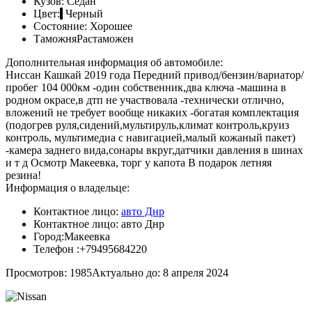
Кузов:
Седан
Цвет:
Черный
Состояние:
Хорошее
Таможня
Растаможен
Дополнительная информация об автомобиле:
Ниссан Кашкай 2019 года Передний привод/бензин/вариатор/
пробег 104 000км -один собственник,два ключа -машина в
родном окрасе,в дтп не участвовала -технически отлично,
вложений не требует вообще никаких -богатая комплектация
(подогрев руля,сидений,мультируль,климат контроль,круиз
контроль, мультимедиа с навигацией,малый кожаный пакет)
-камера заднего вида,сонары вкруг,датчики давления в шинах
и т д Осмотр Макеевка, торг у капота В подарок летняя
резина!
Информация о владельце:
Контактное лицо:
авто Днр
Контактное лицо:
авто Днр
Город:
Макеевка
Телефон :
+79495684220
Просмотров: 1985
Актуально до: 8 апреля 2024