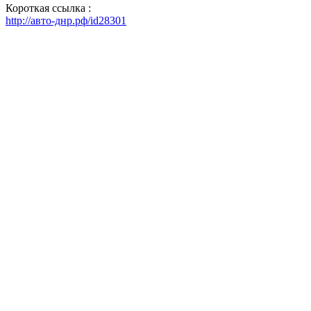
Короткая ссылка :
http://авто-днр.рф/id28301