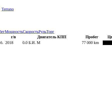
→
Terrano
бег
Мощность
Скорость
Руль
Торг
г/в
Двигатель КПП
Пробег
Цв
б.
2018
0.0
Б.И.
М
77 000 km