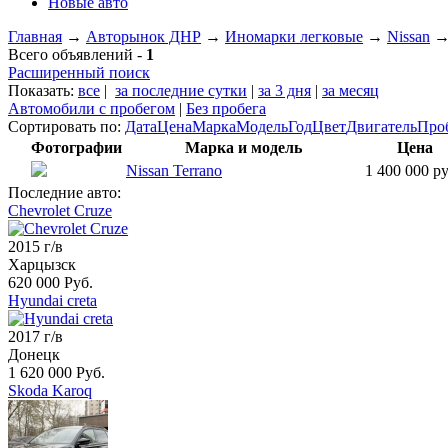
Новые авто
Главная
→
Авторынок ДНР
→
Иномарки легковые
→
Nissan
Всего объявлений -
1
Расширенный поиск
Показать:
все
|
за последние сутки
|
за 3 дня
|
за месяц
Автомобили с пробегом
|
Без пробега
Сортировать по:
Дата
Цена
Марка
Модель
Год
Цвет
Двигатель
Про
Фотографии
Марка и модель
Цена
Nissan Terrano
1 400 000 ру
Последние авто:
Chevrolet Cruze
2015 г/в
Харцызск
620 000 Руб.
Hyundai creta
2017 г/в
Донецк
1 620 000 Руб.
Skoda Karoq