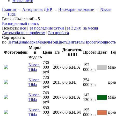
Новые авто
Главная
→
Авторынок ДНР
→
Иномарки легковые
→
Nissan
→
Tiida
Всего объявлений -
5
Расширенный поиск
Показать:
все
|
за последние сутки
|
за 3 дня
|
за месяц
Автомобили с пробегом
|
Без пробега
Сортировать
по:
Дата
Цена
Марка
Модель
Год
Цвет
Двигатель
Пробег
Мощность
Марка
Двигатель
Фотографии
и
Цена
г/в
Пробег
Цвет
Го
КПП
модель
730
Nissan
192
000
2007
0.0
Б.И.
А
Мак
Tiida
000 km
руб.
720
Nissan
254
000
2011
0.0
Б.И.
Дон
Tiida
000 km
руб.
745
Nissan
142
000
2007
0.0
Б.И.
А
Мак
Tiida
130 km
руб.
850
Nissan
195
000
2007
0.0
Б.И.
М
Дон
Tiida
000 km