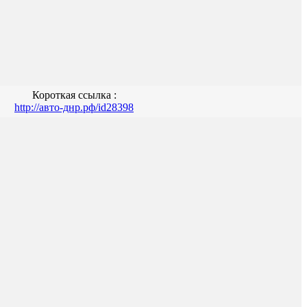
Короткая ссылка :
http://авто-днр.рф/id28398