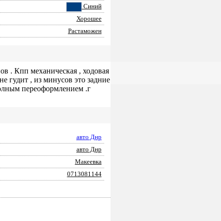
Синий
Хорошее
Растаможен
ов . Кпп механическая , ходовая
не гудит , из минусов это задние
полным переоформлением .г
авто Днр
авто Днр
Макеевка
0713081144