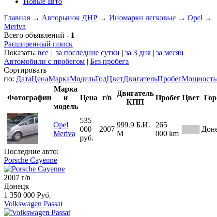
Новые авто
Главная
→
Авторынок ДНР
→
Иномарки легковые
→
Opel
→
Meriva
Всего объявлений -
1
Расширенный поиск
Показать:
все
|
за последние сутки
|
за 3 дня
|
за месяц
Автомобили с пробегом
|
Без пробега
Сортировать
по:
Дата
Цена
Марка
Модель
Год
Цвет
Двигатель
Пробег
Мощность
Марка
Двигатель
Фотографии
и
Цена
г/в
Пробег
Цвет
Гор
КПП
модель
535
Opel
999.9
Б.И.
265
000
2007
Дон
Meriva
М
000 km
руб.
Последние авто:
Porsche Cayenne
2007 г/в
Донецк
1 350 000 Руб.
Volkswagen Passat