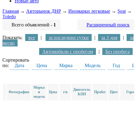
Новые авто
Главная
→
Авторынок ДНР
→
Иномарки легковые
→
Seat
→
Toledo
Всего объявлений -
1
Расширенный поиск
Показать:
все
|
за последние сутки
|
за 3 дня
|
за
месяц
Автомобили с пробегом
|
Без пробега
Сортировать
по:
Дата
Цена
Марка
Модель
Год
Ц
Марка
Двигатель
Фотографии
и
Цена
г/в
Пробег
Цвет
Город
КПП
модель