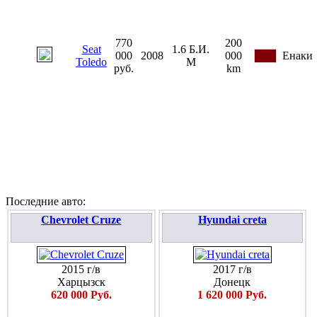
770
200
Seat
1.6
Б.И.
000
2008
000
Енаки
Toledo
М
руб.
km
Последние авто:
Chevrolet Cruze
Hyundai creta
2015 г/в
2017 г/в
Харцызск
Донецк
620 000 Руб.
1 620 000 Руб.