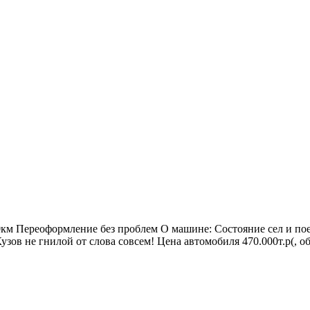
м Переоформление без проблем О машине: Состояние сел и поеха
узов не гнилой от слова совсем! Цена автомобиля 470.000т.р(, об