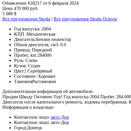
Объявление #28217 от 6 февраля 2024
Цена 470 000 руб.
5 086 $
Все предложения Skoda
|
Все предложения Skoda Octavia
Год выпуска:
2004
КПП :
Механическая
Двигатель:
Бензин инжектор
Объем двигателя, см3:
0.0
Привод:
Передний
Пробег, km
284000
Руль:
Слева
Кузов:
Седан
Цвет:
Серебряный
Состояние:
Хорошее
Таможня
Растаможен
Дополнительная информация об автомобиле:
Продам Шкоду Октавию Тур! Год выпуска 2004 Пробег 284.000к
Двигатель после капитального ремонта, ходовка перебранная. К
Информация о владельце:
Контактное лицо:
авто Днр
Контактное лицо:
авто Днр
Город:
Донецк