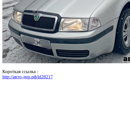
Короткая ссылка :
http://авто-днр.рф/id28217